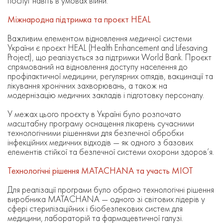
послуг навіть в умовах війни.
Міжнародна підтримка та проєкт HEAL
Важливим елементом відновлення медичної системи
України є проєкт HEAL (Health Enhancement and Lifesaving
Project), що реалізується за підтримки World Bank. Проєкт
спрямований на відновлення доступу населення до
профілактичної медицини, регулярних оглядів, вакцинації та
лікування хронічних захворювань, а також на
модернізацію медичних закладів і підготовку персоналу.
У межах цього проєкту в Україні було розпочато
масштабну програму оснащення лікарень сучасними
технологічними рішеннями для безпечної обробки
інфекційних медичних відходів — як одного з базових
елементів стійкої та безпечної системи охорони здоров’я.
Технологічні рішення MATACHANA та участь МІОТ
Для реалізації програми було обрано технологічні рішення
виробника MATACHANA — одного зі світових лідерів у
сфері стерилізаційних і біобезпекових систем для
медицини, лабораторій та фармацевтичної галузі.