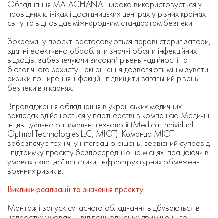
Обладнання MATACHANA широко використовується у
провідних клініках і дослідницьких центрах у різних країнах
світу та відповідає міжнародним стандартам безпеки.
Зокрема, у проєкті застосовуються парові стерилізатори,
здатні ефективно обробляти значні обсяги інфекційних
відходів, забезпечуючи високий рівень надійності та
біологічного захисту. Такі рішення дозволяють мінімізувати
ризики поширення інфекцій і підвищити загальний рівень
безпеки в лікарнях.
Впровадження обладнання в українських медичних
закладах здійснюється у партнерстві з компанією Медичні
індивідуально оптимальні технології (Medical Individual
Optimal Technologies LLC, МІОТ). Команда МІОТ
забезпечує технічну інтеграцію рішень, сервісний супровід
і підтримку проєкту безпосередньо на місцях, працюючи в
умовах складної логістики, інфраструктурних обмежень і
воєнних ризиків.
Виклики реалізації та значення проєкту
Монтаж і запуск сучасного обладнання відбуваються в
непростих умовах — від пошкоджених приміщень до