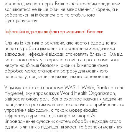
міжнародних партнерів. Водночас ключовим завданням
залишається не лише фізичне відновлення лікарень, а й
забезпечення їх безпечного та стабільного
функціонування.
Інфекційні відходи як фактор медичної безпеки
Одним із критично важливих, але часто недооцінених
аспектів роботи лікарень є поводження з медичними
відходами. Інфекційні відходи становлять близько 10% від
загального обсягу лікарняного сміття, проте саме вони
несуть найбільші біологічні ризики. Їх неправильна
обробка може становити загрозу для медичного
персоналу, пацієнтів і навколишнього середовища.
У цьому контексті програма WASH (Water, Sanitation and
Hygiene), яку впроваджує World Health Organization,
відіграє ключову роль. Вона охоплює навчання медичних
працівників практикам гігієни, екологічного прибирання та
управління відходами, а також модернізацію
інфраструктури закладів охорони здоров’я.
Впровадження сучасних систем обробки відходів стало
одним із чинників підвищення якості та безпеки медичних