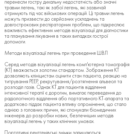
перенесли гостру дихальну недостатність або значні
травми легень, такі як забої легень, які зазвичай
отримують під час військових операцій. Ці травми легень
можуть призвести до серйозних ускладнень та
довгострокових респіраторних проблем, що підкреслює
важливість ефективних методів візуалізації для діагностики
та планування лікування в таких випадках гострої
допомоги.
Методи візуалізації легень при проведення ШВЛ
Серед методів візуалізації легень комп'ютерна томографія
(КТ) вважається золотим стандартом. Зображення КТ
дозволяють клініцистам оцінити стан пацієнта, реакцію на
титрування PEEP, рекрутування/розтягнення альвеол та
розподіл газів. Однак КТ для пацієнтів відділення
інтенсивної терапії є дорогим, вимагає переведення до
радіологічного відділення або портативного КТ-апарата та
додатково піддає пацієнта впливу опромінення, що стало
однією з головних причин, які спонукали біомедичних
інженерів до розробки нових, безпечніших методів
візуалізації легень у таких клінічних умовах.
Портативні рентгенівські знімки залишаються