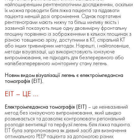
найпоширенішим рентгенологічним дослідженням, оскільки
їх можна проводити біля ліжка пацієнта та піддавати
пацієнта меншій дозі опромінення. Однак портативні
рентгенограми мають нижчу та більш мінливу якість і
зазвичай показують лише одну двовимірну фронтальну
площину порівняно із зображеннями в кількох площинах з
різною товщиною зрізу, доступними в КТ, спіральній КТ
або інших тривимірних методах. Нарешті, і найголовніше,
методи візуалізації, що використовують іонізуюче
випромінювання, не підходять для безперервного або
напівбезперервного моніторингу стану легень.
Новим видом візуалізації легень є електроімпедансна
томографія (ЕІТ).
ЕІТ – ЦЕ …
Електроімпедансна томографія (ЕІТ)
– це неінвазивний
метод без іонізуючого випромінювання, який швидко
розвивається та дозволяє контролювати регіональний
розподіл вентиляції та перфузії легень біля ліжка пацієнта.
ЕІТ була запропонована як дієвий засіб для визначення
оптимального PEEP пацієнта за допомогою різних