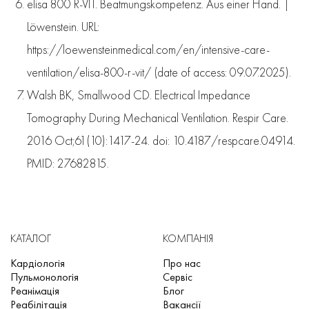
elisa 800 R-VIT. Beatmungskompetenz. Aus einer Hand. |
Löwenstein. URL:
https://loewensteinmedical.com/en/intensive-care-
ventilation/elisa-800-r-vit/ (date of access: 09.07.2025).
Walsh BK, Smallwood CD. Electrical Impedance
Tomography During Mechanical Ventilation. Respir Care.
2016 Oct;61(10):1417-24. doi: 10.4187/respcare.04914.
PMID: 27682815.
КАТАЛОГ
КОМПАНІЯ
Кардіологія
Про нас
Пульмонологія
Сервіс
Реанімація
Блог
Реабілітація
Вакансії