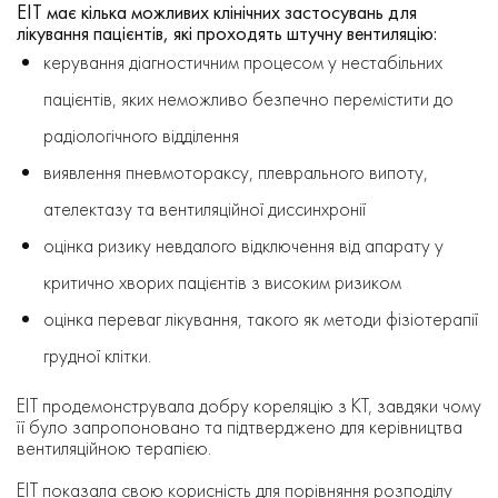
ЕІТ має кілька можливих клінічних застосувань для
лікування пацієнтів, які проходять штучну вентиляцію:
керування діагностичним процесом у нестабільних
пацієнтів, яких неможливо безпечно перемістити до
радіологічного відділення
виявлення пневмотораксу, плеврального випоту,
ателектазу та вентиляційної диссинхронії
оцінка ризику невдалого відключення від апарату у
критично хворих пацієнтів з високим ризиком
оцінка переваг лікування, такого як методи фізіотерапії
грудної клітки.
ЕІТ продемонструвала добру кореляцію з КТ, завдяки чому
її було запропоновано та підтверджено для керівництва
вентиляційною терапією.
ЕІТ показала свою корисність для порівняння розподілу