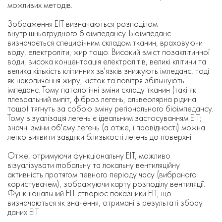
можливих методів.
Зображення ЕІТ визначаються розподілом
внутрішньогрудного біоімпедансу. Біоімпеданс
визначається специфічним складом тканин, враховуючи
воду, електроліти, жир тощо. Високий вміст позаклітинної
води, висока концентрація електролітів, великі клітини та
велика кількість клітинних зв'язків знижують імпеданс, тоді
як накопичення жиру, кісток та повітря збільшують
імпеданс. Тому патологічні зміни складу тканин (такі як
плевральний випіт, фіброз легень, альвеолярна рідина
тощо) тягнуть за собою зміну регіонального біоімпедансу.
Тому візуалізація легень є ідеальним застосуванням ЕІТ;
значні зміни об'єму легень (а отже, і провідності) можна
легко виявити завдяки близькості легень до поверхні.
Отже, отримуючи функціональну EIT, можливо
візуалізувати глобальну та локальну вентиляційну
активність протягом певного періоду часу (вибраного
користувачем), зображуючи карту розподілу вентиляції.
Функціональний EIT створює показники EIT, що
визначаються як значення, отримані в результаті збору
даних EIT.