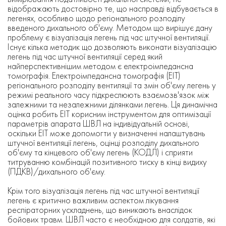
відображають достовірно те, що насправді відбувається в
легенях, особливо щодо регіонального розподілу
введеного дихального об'єму. Методом що вирішує дану
проблему є візуалізація легень під час штучної вентиляції.
Існує кілька методик що дозволяють виконати візуалізацію
легень під час штучної вентиляції серед який
найперспективнішим методом є електроімпедансна
томографія. Електроімпедансна томографія (ЕІТ)
регіонального розподілу вентиляції та змін об'єму легень у
режимі реального часу підкреслюють взаємозв'язок між
залежними та незалежними ділянками легень. Ця динамічна
оцінка робить ЕІТ корисним інструментом для оптимізації
параметрів апарата ШВЛ на індивідуальній основі,
оскільки ЕІТ може допомогти у визначенні налаштувань
штучної вентиляції легень, оцінці розподілу дихального
об'єму та кінцевого об'єму легень (КОДЛ) і сприяти
титруванню комбінацій позитивного тиску в кінці видиху
(ПДКВ)/дихального об'єму.
Крім того візуалізація легень під час штучної вентиляції
легень є критично важливим аспектом лікування
респіраторних ускладнень, що виникають внаслідок
бойових травм. ШВЛ часто є необхідною для солдатів, які