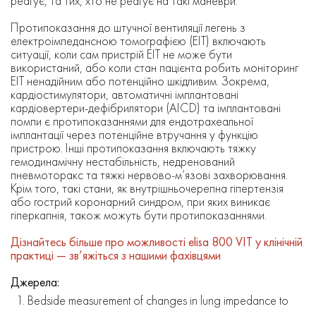
реагує, та тих, хто не реагує на такі маневри.
Протипоказання до штучної вентиляції легень з
електроімпедансною томографією (ЕІТ) включають
ситуації, коли сам пристрій ЕІТ не може бути
використаний, або коли стан пацієнта робить моніторинг
ЕІТ ненадійним або потенційно шкідливим. Зокрема,
кардіостимулятори, автоматичні імплантовані
кардіовертери-дефібрилятори (AICD) та імплантовані
помпи є протипоказаннями для ендотрахеальної
імплантації через потенційне втручання у функцію
пристрою. Інші протипоказання включають тяжку
гемодинамічну нестабільність, недренований
пневмоторакс та тяжкі нервово-м’язові захворювання.
Крім того, такі стани, як внутрішньочерепна гіпертензія
або гострий коронарний синдром, при яких виникає
гіперкапнія, також можуть бути протипоказаннями.
Дізнайтесь більше про можливості elisa 800 VIT у клінічній
практиці — зв’яжіться з нашими фахівцями
Джерела:
Bedside measurement of changes in lung impedance to