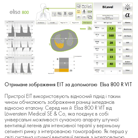
Отримане зображення ЕІТ за допомогою Elisa 800 R VIT
Пристрої EIT використовують відносний підхід і таким
чином обчислюють зображення різниці імпедансів
відносно еталону. Серед них й Elisa 800 R VIT від
Löwenstein Medical SE & Co, яка поєднує в собі
універсальні можливості сучасного апарату штучної
вентиляції легенів для інтенсивної терапії у верхньому
сегменті ринку з інтегрованою томографією. Як перша у
світі система штучної вентиляції легенів з інтегрованою