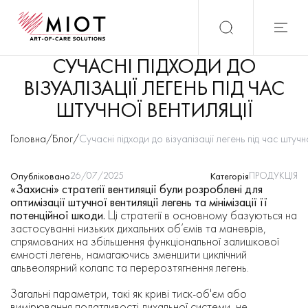
СУЧАСНІ ПІДХОДИ ДО
ВІЗУАЛІЗАЦІЇ ЛЕГЕНЬ ПІД ЧАС
ШТУЧНОЇ ВЕНТИЛЯЦІЇ
Головна
/
Блог
/
Сучасні підходи до візуалізації легень під час штучно
26/07/2025
ПРОДУКЦІЯ
Опубліковано
Категорія
«Захисні» стратегії вентиляції були розроблені для
оптимізації штучної вентиляції легень та мінімізації її
потенційної шкоди.
Ці стратегії в основному базуються на
застосуванні низьких дихальних об’ємів та маневрів,
спрямованих на збільшення функціональної залишкової
ємності легень, намагаючись зменшити циклічний
альвеолярний колапс та перерозтягнення легень.
Загальні параметри, такі як криві тиск-об'єм або
вимірювання податливості дихальної системи, не