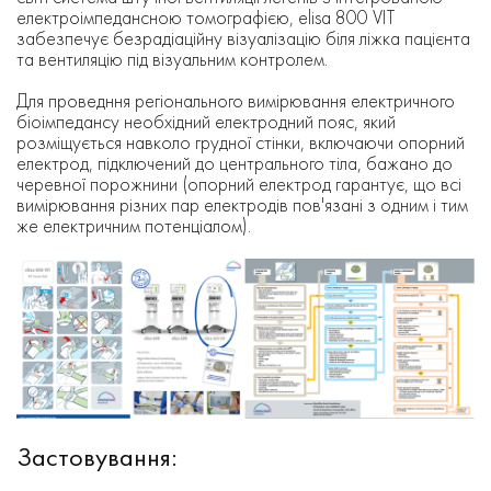
електроімпедансною томографією, elisa 800 VIT
забезпечує безрадіаційну візуалізацію біля ліжка пацієнта
та вентиляцію під візуальним контролем.
Для проведння регіонального вимірювання електричного
біоімпедансу необхідний електродний пояс, який
розміщується навколо грудної стінки, включаючи опорний
електрод, підключений до центрального тіла, бажано до
черевної порожнини (опорний електрод гарантує, що всі
вимірювання різних пар електродів пов'язані з одним і тим
же електричним потенціалом).
Застовування: