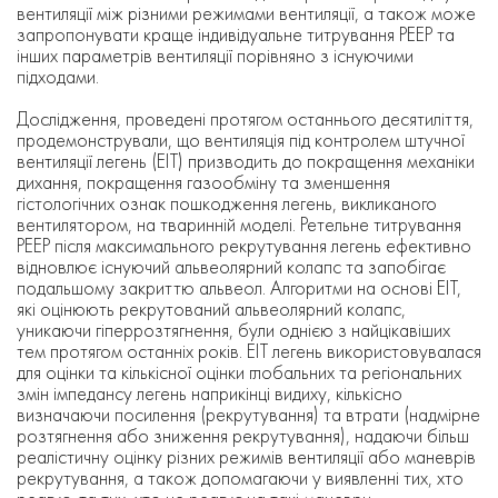
вентиляції між різними режимами вентиляції, а також може
запропонувати краще індивідуальне титрування PEEP та
інших параметрів вентиляції порівняно з існуючими
підходами.
Дослідження, проведені протягом останнього десятиліття,
продемонстрували, що вентиляція під контролем штучної
вентиляції легень (ЕІТ) призводить до покращення механіки
дихання, покращення газообміну та зменшення
гістологічних ознак пошкодження легень, викликаного
вентилятором, на тваринній моделі. Ретельне титрування
PEEP після максимального рекрутування легень ефективно
відновлює існуючий альвеолярний колапс та запобігає
подальшому закриттю альвеол. Алгоритми на основі ЕІТ,
які оцінюють рекрутований альвеолярний колапс,
уникаючи гіперрозтягнення, були однією з найцікавіших
тем протягом останніх років. ЕІТ легень використовувалася
для оцінки та кількісної оцінки глобальних та регіональних
змін імпедансу легень наприкінці видиху, кількісно
визначаючи посилення (рекрутування) та втрати (надмірне
розтягнення або зниження рекрутування), надаючи більш
реалістичну оцінку різних режимів вентиляції або маневрів
рекрутування, а також допомагаючи у виявленні тих, хто