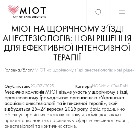
МІОТ НА ЩОРІЧНОМУ З’ЇЗДІ
АНЕСТЕЗІОЛОГІВ: НОВІ РІШЕННЯ
ДЛЯ ЕФЕКТИВНОЇ ІНТЕНСИВНОЇ
ТЕРАПІЇ
Головна
/
Блог
/
МІОТ на щорічному з’їзді анестезіологів: нові рішен
29/07/2025
НОВИНИ КОМПАНІЇ
Опубліковано
Категорія
Медична компанія МІОТ візьме участь у щорічному з’їзді,
організованому Громадською організацією «Українська
асоціація анестезіології та інтенсивної терапії», який
відбудеться 25–27 вересня 2025 року.
Захід традиційно
об’єднує провідних спеціалістів галузі, обмін досвідом і
презентацію новітніх досягнень у сфері інтенсивної терапії,
анестезіології та критичних станів.