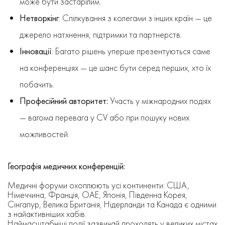
може бути застарілим.
Нетворкінг
: Спілкування з колегами з інших країн — це
джерело натхнення, підтримки та партнерств.
Інновації
: Багато рішень уперше презентуються саме
на конференціях — це шанс бути серед перших, хто їх
побачить.
Професійний авторитет:
Участь у міжнародних подіях
— вагома перевага у CV або при пошуку нових
можливостей.
Географія медичних конференцій:
Медичні форуми охоплюють усі континенти: США,
Німеччина, Франція, ОАЕ, Японія, Південна Корея,
Сінгапур, Велика Британія, Нідерланди та Канада є одними
з найактивніших хабів.
Наймасштабніші події зазвичай проходять у великих містах