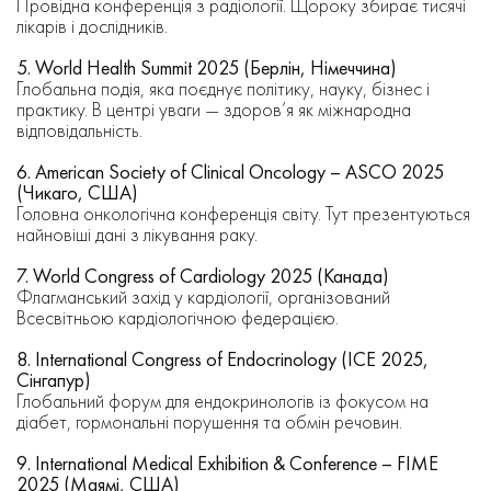
Провідна конференція з радіології. Щороку збирає тисячі
лікарів і дослідників.
5. World Health Summit 2025 (Берлін, Німеччина)
Глобальна подія, яка поєднує політику, науку, бізнес і
практику. В центрі уваги — здоров’я як міжнародна
відповідальність.
6. American Society of Clinical Oncology – ASCO 2025
(Чикаго, США)
Головна онкологічна конференція світу. Тут презентуються
найновіші дані з лікування раку.
7. World Congress of Cardiology 2025 (Канада)
Флагманський захід у кардіології, організований
Всесвітньою кардіологічною федерацією.
8. International Congress of Endocrinology (ICE 2025,
Сінгапур)
Глобальний форум для ендокринологів із фокусом на
діабет, гормональні порушення та обмін речовин.
9. International Medical Exhibition & Conference – FIME
2025 (Маямі, США)