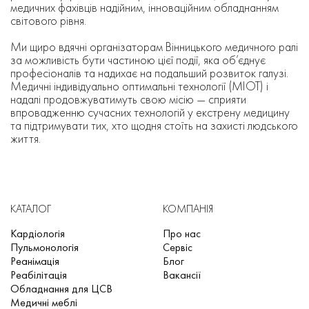
медичних фахівців надійним, інноваційним обладнанням
світового рівня.
Ми щиро вдячні організаторам Вінницького медичного ралі
за можливість бути частиною цієї події, яка об’єднує
професіоналів та надихає на подальший розвиток галузі.
Медичні індивідуально оптимальні технології (МІОТ) і
надалі продовжуватимуть свою місію — сприяти
впровадженню сучасних технологій у екстрену медицину
та підтримувати тих, хто щодня стоїть на захисті людського
життя.
КАТАЛОГ
КОМПАНІЯ
Кардіологія
Про нас
Пульмонологія
Сервіс
Реанімація
Блог
Реабілітація
Вакансії
Обладнання для ЦСВ
Медичні меблі