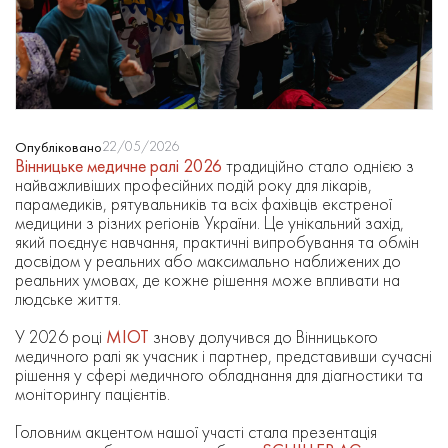
22/05/2026
Опубліковано
Вінницьке медичне ралі 2026
традиційно стало однією з
найважливіших професійних подій року для лікарів,
парамедиків, рятувальників та всіх фахівців екстреної
медицини з різних регіонів України. Це унікальний захід,
який поєднує навчання, практичні випробування та обмін
досвідом у реальних або максимально наближених до
реальних умовах, де кожне рішення може впливати на
людське життя.
У 2026 році
МІОТ
знову долучився до Вінницького
медичного ралі як учасник і партнер, представивши сучасні
рішення у сфері медичного обладнання для діагностики та
моніторингу пацієнтів.
Головним акцентом нашої участі стала презентація