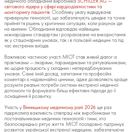
медичного обладнання виробника
SCHILLER AG —
світового лідера у сфері кардіодіагностики та
моніторингу пацієнтів
. Особливу увагу відвідувачів
привернули технології, що забезпечують швидке та точне
прийняття рішень у критичних ситуаціях, коли рахунок іде
на хвилини. Обладнання відповідає найвищим
міжнародним стандартам і розраховане на використання
як у стаціонарних умовах, так і в польовій медицині та під
час екстрених виїздів.
Важливою частиною участі МІОТ став живий діалог із
практиками — лікарями, парамедиками та рятувальниками,
які щодня працюють у складних і непередбачуваних
умовах. Саме їхній досвід, запитання та професійні
коментарі є надзвичайно цінними, адже дозволяють краще
розуміти реальні потреби системи екстреної медичної
допомоги та формувати більш ефективні підходи до її
оснащення й розвитку.
Участь у
Вінницькому медичному ралі 2026
ще раз
підкреслила важливість співпраці між виробниками та
постачальниками медичних технологій і тими, хто
безпосередньо рятує життя. МІОТ послідовно підтримує
розвиток української екстреної медицини, забезпечуючи