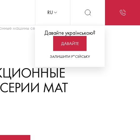
RU
онные машины серии MAT LD1000
Давайте українською?
ДАВАЙТЕ
ЗАЛИШИТИ Р*СІЙСЬКУ
КЦИОННЫЕ
СЕРИИ MAT