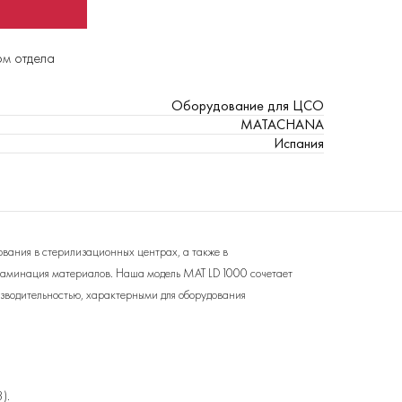
ом отдела
Оборудование для ЦСО
MATACHANA
Испания
ания в стерилизационных центрах, а также в
контаминация материалов. Наша модель MAT LD1000 сочетает
изводительностью, характерными для оборудования
).