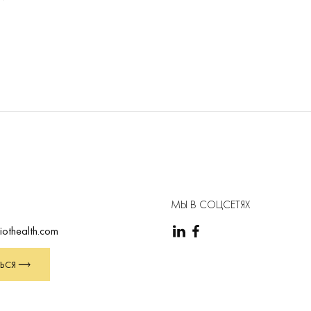
расходомерами
МЫ В СОЦСЕТЯХ
iothealth.com
ЬСЯ
еличение ежедневной производительности
хнологии RFID