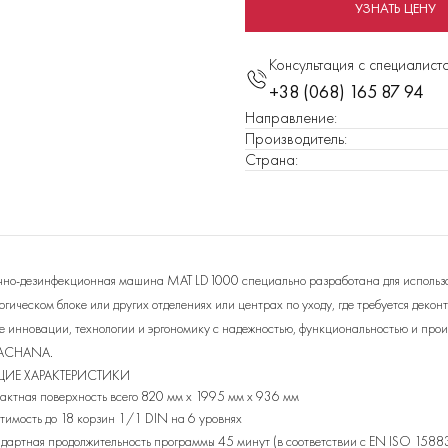
УЗНАТЬ ЦЕНУ
Консультация с специалист
+38 (068) 165 87 94
Направление
:
Производитель
:
Страна
:
но-дезинфекционная машина MAT LD1000 специально разработана для использов
ргическом блоке или других отделениях или центрах по уходу, где требуется де
бе инновации, технологии и эргономику с надежностью, функциональностью и про
ACHANA.
ИЕ ХАРАКТЕРИСТИКИ
актная поверхность всего 820 мм x 1995 мм x 936 мм
тимость до 18 корзин 1/1 DIN на 6 уровнях
дартная продолжительность программы 45 минут (в соответствии с EN ISO 15883