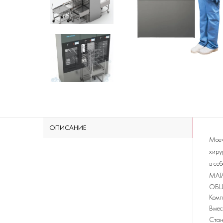
ОПИСАНИЕ
Моеч
хиру
в се
MAT
ОБЩ
Комп
Вмес
Стан