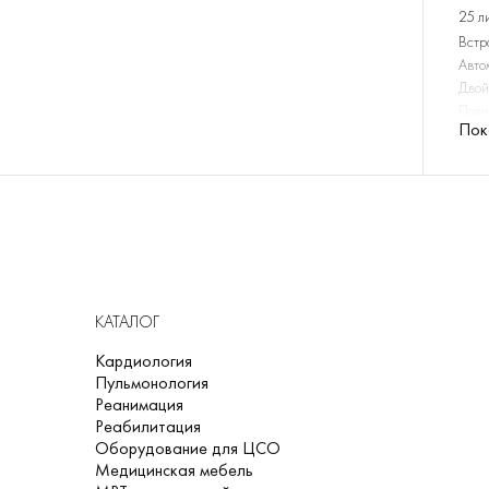
25 л
Встр
Авто
Двой
Полн
Пок
Каме
Легк
Авто
Двой
Два 
Отсе
Боле
Два 
Сист
КАТАЛОГ
Высо
Кардиология
Возд
Пульмонология
Прям
Реанимация
Удал
Реабилитация
Мини
Оборудование для ЦСО
Расп
Медицинская мебель
Эрго