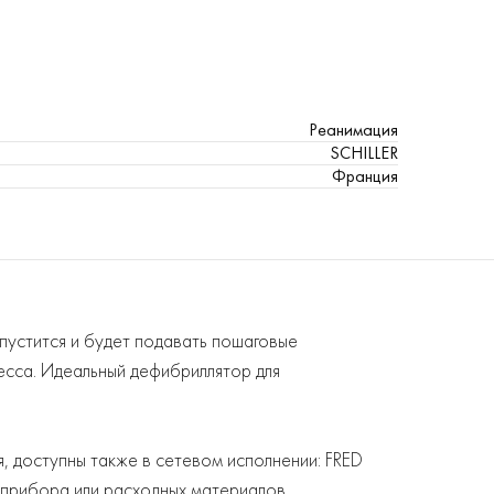
Реанимация
SCHILLER
Франция
пустится и будет подавать пошаговые
есса. Идеальный дефибриллятор для
, доступны также в сетевом исполнении: FRED
е прибора или расходных материалов