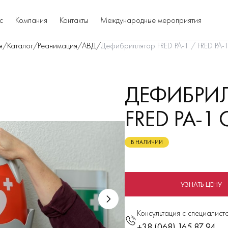
с
Компания
Контакты
Международные мероприятия
я
/
Каталог
/
Реанимация
/
АВД
/
Дефибриллятор FRED PA-1 / FRED PA-1
ДЕФИБРИЛЛ
FRED PA-1
В НАЛИЧИИ
УЗНАТЬ ЦЕНУ
Консультация с специалист
+38 (068) 165 87 94