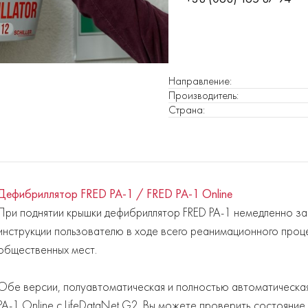
Направление
:
Производитель
:
Страна
:
Дефибриллятор FRED PA-1 / FRED PA-1 Online
При поднятии крышки дефибриллятор FRED PA-1 немедленно за
инструкции пользователю в ходе всего реанимационного проц
общественных мест.
Обе версии, полуавтоматическая и полностью автоматическая
PA-1 Online с LifeDataNet G2. Вы можете проверить состояни