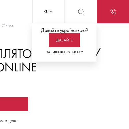
RU
 Online
Давайте українською?
ДАВАЙТЕ
ЯТОР FRED PA-1 /
ЗАЛИШИТИ Р*СІЙСЬКУ
 ONLINE
ом отдела