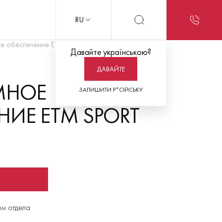
RU
 обеспечение ETM Sport
Давайте українською?
ДАВАЙТЕ
МНОЕ
ЗАЛИШИТИ Р*СІЙСЬКУ
НИЕ ETM SPORT
ом отдела