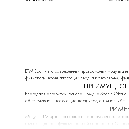
ETM Sport - это современный программный модуль дл
физиологические адаптации сердца к регулярным физи
ПРЕИМУЩЕСТ
Благодаря алгоритму, основанному на Seattle Criteri
обеспечивает высокую диагностическую точность без 
ПРИМЕ
Модуль ETM Sport полностью интегрируется с электро
клиник и центров функциональной диагностики. Он поз