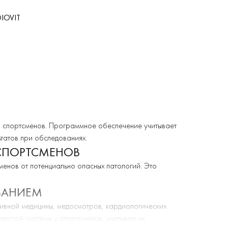
DIOVIT
я спортсменов. Программное обеспечение учитывает
татов при обследованиях.
СПОРТСМЕНОВ
сменов от потенциально опасных патологий. Это
ВАНИЕМ
тивной медицины, медосмотров, кардиологических
дистой системы у спортсменов, учитывая их