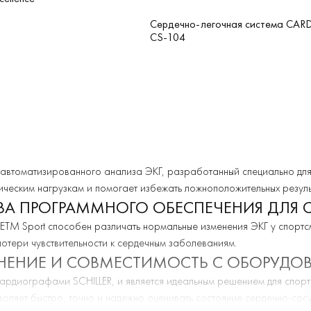
Сердечно-легочная система CAR
CS-104
я автоматизированного анализа ЭКГ, разработанный специально дл
ческим нагрузкам и помогает избежать ложноположительных резуль
ВА ПРОГРАММНОГО ОБЕСПЕЧЕНИЯ ДЛЯ 
a, ETM Sport способен различать нормальные изменения ЭКГ у спорт
потери чувствительности к сердечным заболеваниям.
НЕНИЕ И СОВМЕСТИМОСТЬ С ОБОРУДО
кардиографами SCHILLER, и является идеальным решением для спор
воляет быстро, точно и надежно оценивать состояние сердечно-сосу