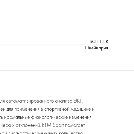
SCHILLER
Швейцария
ля автоматизированного анализа ЭКГ,
н для применения в спортивной медицине и
ать нормальные физиологические изменения
ческих отклонений. ETM Sport помогает
ной диагностике уменьшить количество