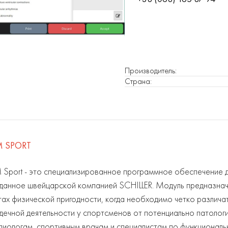
Производитель
:
Страна
:
M SPORT
 Sport - это специализированное программное обеспечение д
данное швейцарской компанией SCHILLER. Модуль предназначе
тах физической пригодности, когда необходимо четко различ
дечной деятельности у спортсменов от потенциально патологи
диологам, спортивным врачам и специалистам по функциональ