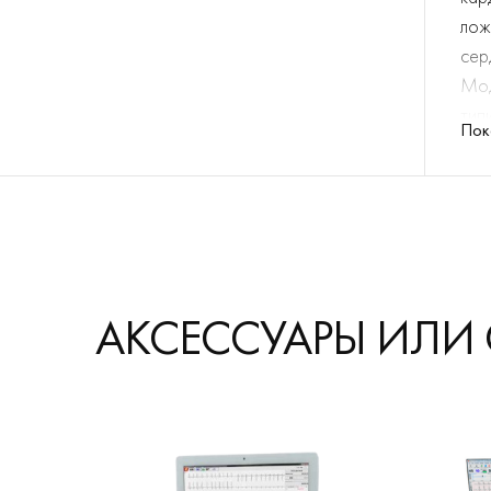
лож
сер
Мод
тип
Пок
ОС
АКСЕССУАРЫ ИЛИ