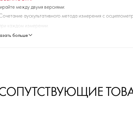
ирайте между двумя версиями:
Сочетание аускультативного метода измерения с осциллометр
при каждом измерении.
Только осциллометрический метод: Это позволяет надежно из
азать больше
использования микрофона.
Анализ выполняется с помощью известного программного об
 СОПУТСТВУЮЩИЕ ТОВ