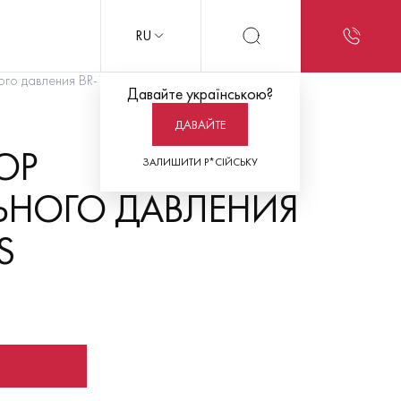
RU
го давления BR-102 plus
Давайте українською?
ДАВАЙТЕ
ОР
ЗАЛИШИТИ Р*СІЙСЬКУ
ЬНОГО ДАВЛЕНИЯ
S