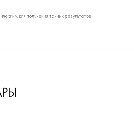
ическим для получения точных результатов
мерять артериальное давление без
еспечения medilog DARWIN2.
АРЫ