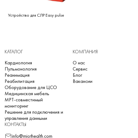
с капнограммой
Устройство для СЛР Easy pulse
АНД (автоматическая наружная дефибрилляция)
Поставляется также с утюжковыми электродами
Ручная дефибрилляция (в синхронизированном и
асинхронном режиме)
КАТАЛОГ
КОМПАНИЯ
Метроном
Кардиология
О нас
Пульмонология
Сервис
Водитель ритма
Реанимация
Блог
Встроенный 6-канальный термопринтер
Реабилитация
Вакансии
Оборудование для ЦСО
Измерение ST
Медицинская мебель
МРТ-совместимый
Передача данных через Bluetooth
мониторинг
Решение для подключения и
управления данными
КОНТАКТЫ
info@miothealth.com