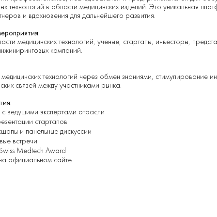
ных технологий в области медицинских изделий. Это уникальная пл
тнеров и вдохновения для дальнейшего развития.
ероприятия:
сти медицинских технологий, ученые, стартапы, инвесторы, предст
инжиниринговых компаний.
медицинских технологий через обмен знаниями, стимулирование и
ских связей между участниками рынка.
тия:
 с ведущими экспертами отрасли
езентации стартапов
кшопы и панельные дискуссии
вые встречи
Swiss Medtech Award
на официальном сайте