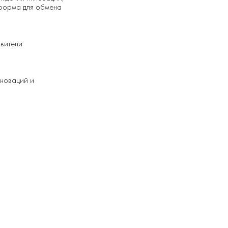
атформа для обмена
авители
нноваций и