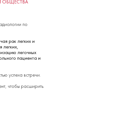
И ОБЩЕСТВА
адиологии по
ючая рак легких и
я легких,
лизацию легочных
ольного пациента и
тью успеха встречи.
ент, чтобы расширить