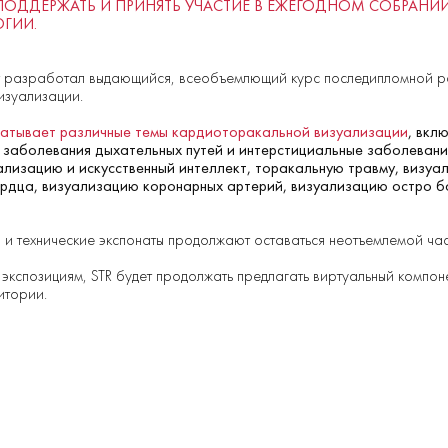
ПОДДЕРЖАТЬ И ПРИНЯТЬ УЧАСТИЕ В ЕЖЕГОДНОМ СОБРАНИ
ОГИИ.
 разработал выдающийся, всеобъемлющий курс последипломной р
изуализации.
ватывает различные темы кардиоторакальной визуализации
, вкл
, заболевания дыхательных путей и интерстициальные заболевани
ализацию и искусственный интеллект, торакальную травму, визуа
ердца, визуализацию коронарных артерий, визуализацию остро б
и технические экспонаты продолжают оставаться неотъемлемой час
 экспозициям, STR будет продолжать предлагать виртуальный компон
итории.