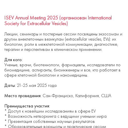
ISEV Annual Meeting 2025 (организован International
Society for Extracellular Vesicles)
Лекции, семинары и постерные сессии посвящены экзосомам и
другим внеклеточным везикулам (extracellular vesicles, EVs): их
биологии, роли в межклеточной коммуникации, диагностике,
терапии и перспективам в клиническом применении.
Для кого:
Ученые, врачи, биотехнологи, фармацевты, исследователи по
биомедицине, аспиранты, биоинженеры и все, кто работает в
сфере клеточной биологии и наномедицины.
Даты:
21-25 мая 2025 года
Место проведения:
Сан-Франциско, Калифорния, США
Преимущества участия:
* Доступ к новейшим исследованиям в сфере EV
* Возможность нетворкинга с ведущими учеными мира
* Презентация собственных научных результатов
* Образовательные воркшопы и практические сессии