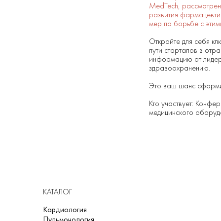
MedTech, рассмотрени
развития фармацевтик
мер по борьбе с эти
Откройте для себя кл
пути стартапов в отр
информацию от лидер
здравоохранению.
Это ваш шанс сформи
Кто участвует: Конфе
медицинского оборуд
КАТАЛОГ
Кардиология
Пульмонология