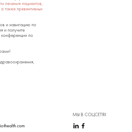
ти лечения пациентов,
а также превентивных
ков и навигацию по
я и получите
й конференции по
рами!
 здравоохранения,
МЫ В СОЦСЕТЯХ
iothealth.com