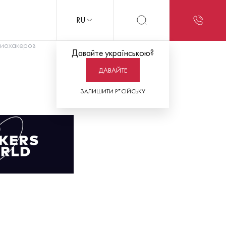
RU
биохакеров
Давайте українською?
ДАВАЙТЕ
ЗАЛИШИТИ Р*СІЙСЬКУ