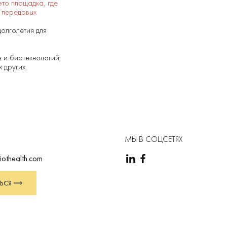
это площадка, где
ю передовых
долголетия для
 и биотехнологий,
х других.
МЫ В СОЦСЕТЯХ
iothealth.com
ЬСЯ