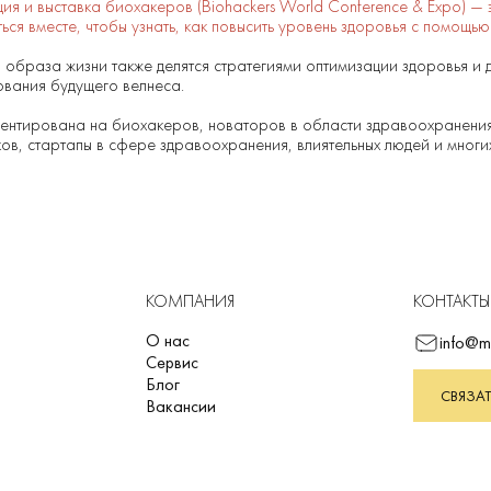
я и выставка биохакеров (Biohackers World Conference & Expo) — 
ься вместе, чтобы узнать, как повысить уровень здоровья с помощь
 образа жизни также делятся стратегиями оптимизации здоровья и 
ования будущего велнеса.
ентирована на биохакеров, новаторов в области здравоохранения
ов, стартапы в сфере здравоохранения, влиятельных людей и многи
КОМПАНИЯ
КОНТАКТЫ
О нас
info@m
Сервис
Блог
СВЯЗАТ
Вакансии