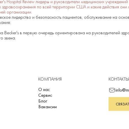
's Hospital Review лидеры и руководители медицинских учреждений 
х здравоохранения по всей территории США и какие действия они м
оей организации.
еское лидерство и безопасность пациентов, обслуживание на основ
вание.
ча Becker's в первую очередь ориентирована на руководителей зд
о звена.
КОМПАНИЯ
КОНТАКТЫ
О нас
info@m
Сервис
Блог
СВЯЗАТ
Вакансии