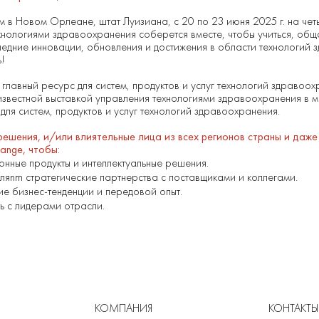
 в Новом Орлеане, штат Луизиана, с 20 по 23 июня 2025 г. на четы
нологиями здравоохранения соберется вместе, чтобы учиться, обща
едние инновации, обновления и достижения в области технологий
ь!
главный ресурс для систем, продуктов и услуг технологий здравоох
звестной выставкой управления технологиями здравоохранения в 
для систем, продуктов и услуг технологий здравоохранения.
ешения, и/или влиятельные лица из всех регионов страны и даже
nge, чтобы:
нные продукты и интеллектуальные решения.
ляnm стратегические партнерства с поставщиками и коллегами.
е бизнес-тенденции и передовой опыт.
ь с лидерами отрасли.
КОМПАНИЯ
КОНТАКТЫ