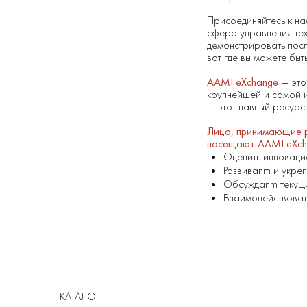
Присоединяйтесь к нам
сфера управления тех
демонстрировать посл
вот где вы можете быт
AAMI eXchange
— это 
крупнейшей и самой и
— это главный ресурс 
Лица, принимающие р
посещают AAMI eXcha
Оценить инновацио
Развиваnm и укреп
Обсуждаnm текущи
Взаимодействоват
КАТАЛОГ