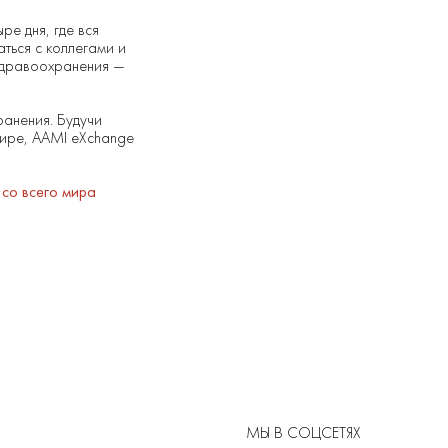
ре дня, где вся
ться с коллегами и
 здравоохранения —
ранения. Будучи
мире, AAMI eXchange
 со всего мира
МЫ В СОЦСЕТЯХ