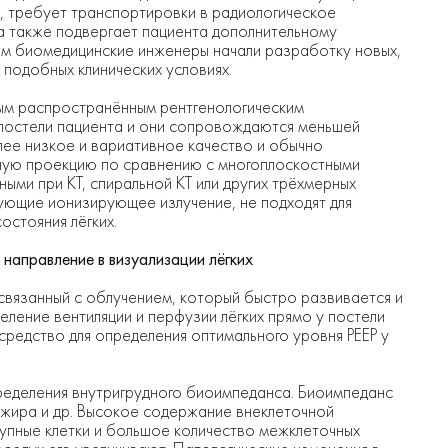
, требует транспортировки в радиологическое
 а также подвергает пациента дополнительному
рым биомедицинские инженеры начали разработку новых,
 подобных клинических условиях.
ым распространённым рентгенологическим
 постели пациента и они сопровождаются меньшей
лее низкое и вариативное качество и обычно
ную проекцию по сравнению с многоплоскостными
ыми при КТ, спиральной КТ или других трёхмерных
ующие ионизирующее излучение, не подходят для
остояния лёгких.
аправление в визуализации лёгких
связанный с облучением, который быстро развивается и
ление вентиляции и перфузии лёгких прямо у постели
редство для определения оптимального уровня PEEP у
деления внутригрудного биоимпеданса. Биоимпеданс
, жира и др. Высокое содержание внеклеточной
рупные клетки и большое количество межклеточных