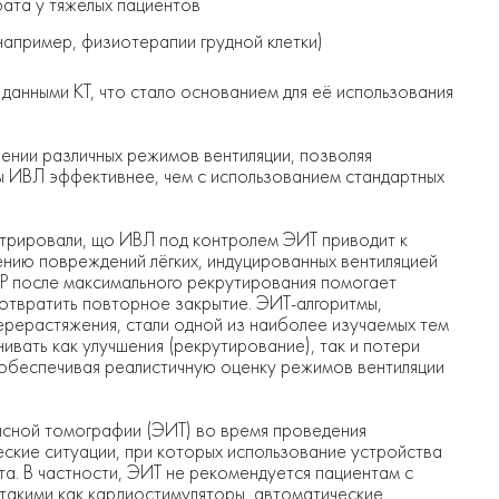
ата у тяжёлых пациентов
например, физиотерапии грудной клетки)
анными КТ, что стало основанием для её использования
ении различных режимов вентиляции, позволяя
ы ИВЛ эффективнее, чем с использованием стандартных
трировали, що ИВЛ под контролем ЭИТ приводит к
ению повреждений лёгких, индуцированных вентиляцией
EP после максимального рекрутирования помогает
отвратить повторное закрытие. ЭИТ-алгоритмы,
ерерастяжения, стали одной из наиболее изучаемых тем
ивать как улучшения (рекрутирование), так и потери
 обеспечивая реалистичную оценку режимов вентиляции
сной томографии (ЭИТ) во время проведения
еские ситуации, при которых использование устройства
а. В частности, ЭИТ не рекомендуется пациентам с
такими как кардиостимуляторы, автоматические