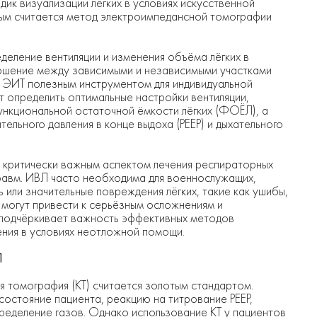
ик визуализации лёгких в условиях искусственной
ным считается метод электроимпедансной томографии
еление вентиляции и изменения объёма лёгких в
ошение между зависимыми и независимыми участками
ет ЭИТ полезным инструментом для индивидуальной
 определить оптимальные настройки вентиляции,
ункциональной остаточной ёмкости лёгких (ФОЁЛ), а
льного давления в конце выдоха (PEEP) и дыхательного
ся критически важным аспектом лечения респираторных
равм. ИВЛ часто необходима для военнослужащих,
или значительные повреждения лёгких, такие как ушибы,
 могут привести к серьёзным осложнениям и
подчёркивает важность эффективных методов
ения в условиях неотложной помощи.
Л
 томография (КТ) считается золотым стандартом.
остояние пациента, реакцию на титрование PEEP,
еделение газов. Однако использование КТ у пациентов