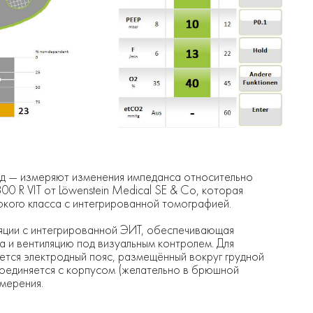
од — измеряют изменения импеданса относительно
800 R VIT от Löwenstein Medical SE & Co, которая
кого класса с интегрированной томографией.
ляции с интегрированной ЭИТ, обеспечивающая
 и вентиляцию под визуальным контролем. Для
ется электродный пояс, размещённый вокруг грудной
соединяется с корпусом (желательно в брюшной
мерения.