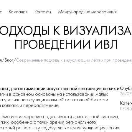
с
Компания
Контакты
Международные мероприятия
ОДХОДЫ К ВИЗУАЛИЗА
ПРОВЕДЕНИИ ИВЛ
я
/
Блог
/
Современные подходы к визуализации лёгких при проведе
ны для оптимизации искусственной вентиляции лёгких и
Опуб
егии в основном основаны на использовании малых
26/07
на увеличение функциональной остаточной ёмкости
Катег
й коллапс и перерастяжение.
ПРОД
ъёма или измерение податливости дыхательной системы,
ёгких, особенно с точки зрения регионального
торый решает эту задачу, является визуализация лёгких