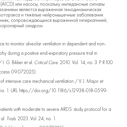
AICD) или насосы, поскольку импедансные сигналы
казаниями являются выраженная гемодинамическая
моторакса и тяжёлые нейромышечные заболевания.
ояниях, сопровождающихся выраженной гиперкапнией,
 коронарный синдром.
 to monitor alveolar ventilation in dependent and non-
 during a positive end-expiratory pressure trial in
 I. G. Bikker et al.
Critical Care
. 2010. Vol. 14, no. 3. P. R100.
cess: 09.07.2025).
of intensive care mechanical ventilation / V. J. Major et
7, no. 1. URL: https://doi.org/10.1186/s12938-018-0599-
 patients with moderate to severe ARDS: study protocol for a
 al.
Trials
. 2023. Vol. 24, no. 1.