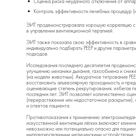
Оценка риска неудачного отключения от аппар
Контроль эффективности лечебных процедур (
ЭИТ продемонстрировала хорошую корреляцію с д
в управлении вентиляционной терапией.
ЭИТ также показала свою эффективность в сравн
индивидуально подбирать PEEP и другие параметр
подходов.
Исследования последнего десятилетия продемонс
улучшению механики дыхания, газообмена и сниж
(на модели животных). Аккуратное титрование PE
восстановить альвеолярную проходимость и пред
оценивающие степень рекрутирования, избегая п
последних лет. ЭИТ позволяет количественно оцен
(перерастяжение или недостаточное раскрытие),
и ответов пациента.
Противопоказания к применению электрoимпедан
искусственной вентиляции лёгких включают клинич
невозможно или потенциально опасно для пациент
имплантированными медицинскими устройствами, 