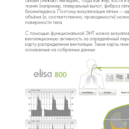
связей снижают импеданс, тогда как жир, кости и
тканях (например, плевральный выпот, фиброз лёгк
биоимпеданса. Поэтому визуализация лёгких — и
объёма (и, соответственно, проводимости) можно
поверхности тела.
С помощью функциональной ЭИТ можно визуализир
вентиляционную активность за определённый пери
карту распределения вентиляции. Такие карты ге
основанные на собранных данных.