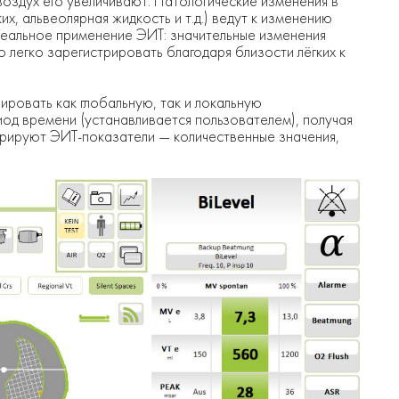
 воздух его увеличивают. Патологические изменения в
их, альвеолярная жидкость и т.д.) ведут к изменению
деальное применение ЭИТ: значительные изменения
 легко зарегистрировать благодаря близости лёгких к
овать как глобальную, так и локальную
од времени (устанавливается пользователем), получая
нерируют ЭИТ-показатели — количественные значения,