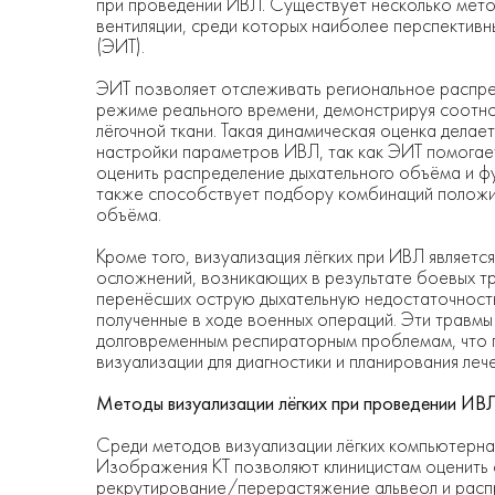
при проведении ИВЛ. Существует несколько метод
вентиляции, среди которых наиболее перспектив
(ЭИТ).
ЭИТ позволяет отслеживать региональное распред
режиме реального времени, демонстрируя соотн
лёгочной ткани. Такая динамическая оценка дела
настройки параметров ИВЛ, так как ЭИТ помогает
оценить распределение дыхательного объёма и ф
также способствует подбору комбинаций положите
объёма.
Кроме того, визуализация лёгких при ИВЛ являет
осложнений, возникающих в результате боевых т
перенёсших острую дыхательную недостаточность 
полученные в ходе военных операций. Эти травмы
долговременным респираторным проблемам, что 
визуализации для диагностики и планирования леч
Методы визуализации лёгких при проведении ИВ
Среди методов визуализации лёгких компьютерная
Изображения КТ позволяют клиницистам оценить с
рекрутирование/перерастяжение альвеол и распр