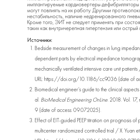
имплантируемые кардиовертеры-дефибрилляторы (
могут повлиять на их работу. Другими противопо
нестабильность, наличие недренированного пнев
Кроме того, ЭИТ не следует применять при сост
таких как внутричерепная гипертензия или острый
Источники:
Bedside measurement of changes in lung impedance
dependent parts by electrical impedance tomography
mechanically ventilated intensive care unit patients /
URL: https://doi.org/10.1186/cc9036 (date of ac
Biomedical engineer’s guide to the clinical aspects 
al.
BioMedical Engineering OnLine
. 2018. Vol. 1
9 (date of access: 09.07.2025).
Effect of EIT-guided PEEP titration on prognosis of
multicenter randomized controlled trial / X. Yuan et